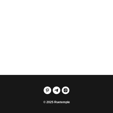
Квартира на ул Архитектора
Щусева
Интерьер квартиры на улице Архитектора
Щусева
© 2025 Ruetemple